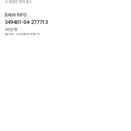
※ 방문전 예약 필수
BANK INFO
349401-04-277713
국민은행
예금주 : 이지연(로코망고)
1:1문의 바로가기
COMPANY INFO
상호 : 로코망고
주소 : 경기도 수원시 영통구 월드컵로 150번길 14 광교프라임 203호
대표자 : 이지연
사업자 등록번호 : 854-79-0155
통신판매업 신고번호 : 제2020-수원영통-2293호
TEL : 070-8832-5534~5
FAX : 031-214-5535
개인정보보호책임자 : 홍성인
E-mail : info@loco-mango.com
Copyright © 로코망고. All Rights Reserved