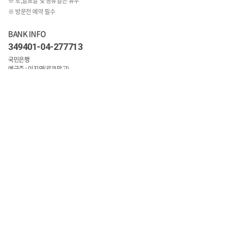
※ 토,일요일 및 공휴일은 휴무
※ 방문전 예약 필수
BANK INFO
349401-04-277713
국민은행
예금주 : 이지연(로코망고)
1:1문의 바로가기
COMPANY INFO
상호 : 로코망고
주소 : 경기도 수원시 영통구 월드컵로 150번길 14 광교프라임 203호
대표자 : 이지연
사업자 등록번호 : 854-79-0155
통신판매업 신고번호 : 제2020-수원영통-2293호
TEL : 070-8832-5534~5
FAX : 031-214-5535
개인정보보호책임자 : 홍성인
E-mail : info@loco-mango.com
Copyright © 로코망고. All Rights Reserved