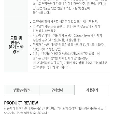
실비로 부담하셔야 하오니 이점 양해하여 주시기 바랍니다.(※
단, 신선식품은 단순 변심에 의한 교환 및 반품이
불가능합니다.)
고객님의 귀책 사유로 상품등이 멸실 또는 훼손된 경우.
고객님의 사용 또는 일부 소비에 의하여 상품등의 가치가
현저히 감소한 경우.
시간이 경과되어 재판매가 곤란할 정도로 상품등의 가치가
교환 및
상실된 경우.(예 : 신선식품, 계절상품 등)
반품이
복제가 가능한 상품등의 포장을 훼손한 경우.(예 : 도서, DVD,
불가능한
CD등 복제 가능한 상품)
경우
기타, 「전자상거래등에서의소비자보호에관한법률」이
정하는 소비자 청약철회 제한에 해당되는 경우.
※ 고객변심에 의한 교환, 반품인 경우 상품 반송에 드는 비용은
고객님께서 부담하셔야 합니다.
상품상세정보
구매안내
사용후기
PRODUCT REVIEW
상품에 대한 후기를 남기는 공간입니다. 해당 게시판의 성격과 다른 글은 사전동의 없이
담당 게시판으로 이동될 수 있습니다.