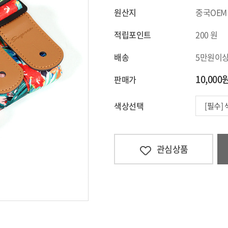
원산지
중국OEM
적립포인트
200
원
배송
5만원이
10,000
판매가
색상선택
[필수]
관심상품