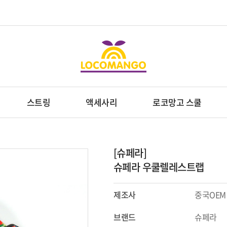
스트링
액세사리
로코망고 스쿨
[슈페라]
슈페라 우쿨렐레스트랩
제조사
중국OEM
브랜드
슈페라