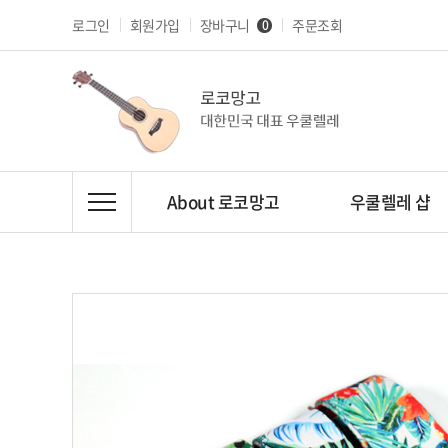
로그인
회원가입
장바구니
주문조회
0
About 로코망고
우쿨렐레 샵