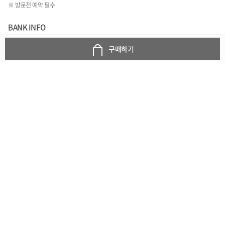
※ 방문전 예약 필수
BANK INFO
349401-04-277713
구매하기
국민은행
예금주 : 이지연(로코망고)
1:1문의 바로가기
COMPANY INFO
상호 : 로코망고
주소 : 경기도 수원시 영통구 월드컵로 150번길 14 광교프라임 203호
대표자 : 이지연
사업자 등록번호 : 854-79-0155
통신판매업 신고번호 : 제2020-수원영통-2293호
TEL : 070-8832-5534~5
FAX : 031-214-5535
개인정보보호책임자 : 홍성인
E-mail : info@loco-mango.com
Copyright © 로코망고. All Rights Reserved