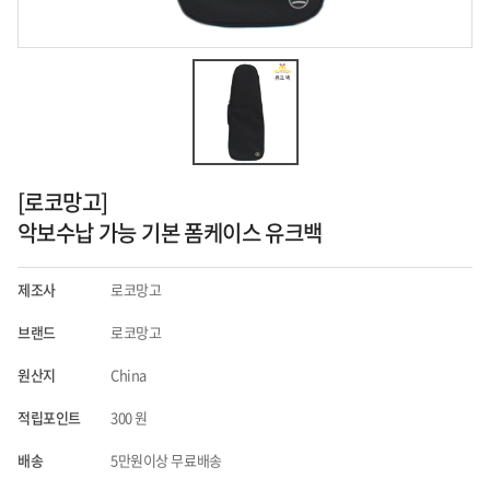
[로코망고]
악보수납 가능 기본 폼케이스 유크백
제조사
로코망고
브랜드
로코망고
원산지
China
적립포인트
300
원
배송
5만원이상 무료배송