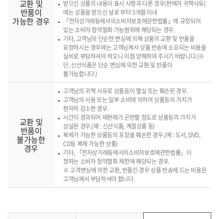
교환 및
받으신 상품의 내용이 표시 사항과 다른 경우(판매자 귀책사유)
반품이
에는 상품을 받으신 날로 부터 3개월 이내
가능한 경우
「전자상거래등에서의소비자보호에관한법률」에 규정되어
있는 소비자 청약철회 가능범위에 해당되는 경우.
기타, 고객님의 단순한 변심에 의해 상품의 교환 및 반품을
요청하시는 경우에는 고객님께서 상품 반송에 소요되는 비용을
실비로 부담하셔야 하오니 이점 양해하여 주시기 바랍니다.(※
단, 신선식품은 단순 변심에 의한 교환 및 반품이
불가능합니다.)
고객님의 귀책 사유로 상품등이 멸실 또는 훼손된 경우.
고객님의 사용 또는 일부 소비에 의하여 상품등의 가치가
현저히 감소한 경우.
시간이 경과되어 재판매가 곤란할 정도로 상품등의 가치가
교환 및
상실된 경우.(예 : 신선식품, 계절상품 등)
반품이
복제가 가능한 상품등의 포장을 훼손한 경우.(예 : 도서, DVD,
불가능한
CD등 복제 가능한 상품)
경우
기타, 「전자상거래등에서의소비자보호에관한법률」이
정하는 소비자 청약철회 제한에 해당되는 경우.
※ 고객변심에 의한 교환, 반품인 경우 상품 반송에 드는 비용은
고객님께서 부담하셔야 합니다.