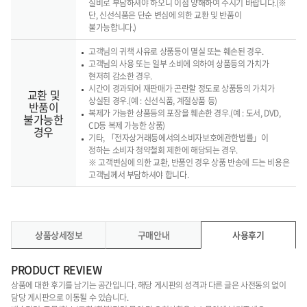
실비로 부담하셔야 하오니 이점 양해하여 주시기 바랍니다.(※
단, 신선식품은 단순 변심에 의한 교환 및 반품이
불가능합니다.)
고객님의 귀책 사유로 상품등이 멸실 또는 훼손된 경우.
고객님의 사용 또는 일부 소비에 의하여 상품등의 가치가
현저히 감소한 경우.
시간이 경과되어 재판매가 곤란할 정도로 상품등의 가치가
교환 및
상실된 경우.(예 : 신선식품, 계절상품 등)
반품이
복제가 가능한 상품등의 포장을 훼손한 경우.(예 : 도서, DVD,
불가능한
CD등 복제 가능한 상품)
경우
기타, 「전자상거래등에서의소비자보호에관한법률」이
정하는 소비자 청약철회 제한에 해당되는 경우.
※ 고객변심에 의한 교환, 반품인 경우 상품 반송에 드는 비용은
고객님께서 부담하셔야 합니다.
상품상세정보
구매안내
사용후기
PRODUCT REVIEW
상품에 대한 후기를 남기는 공간입니다. 해당 게시판의 성격과 다른 글은 사전동의 없이
담당 게시판으로 이동될 수 있습니다.