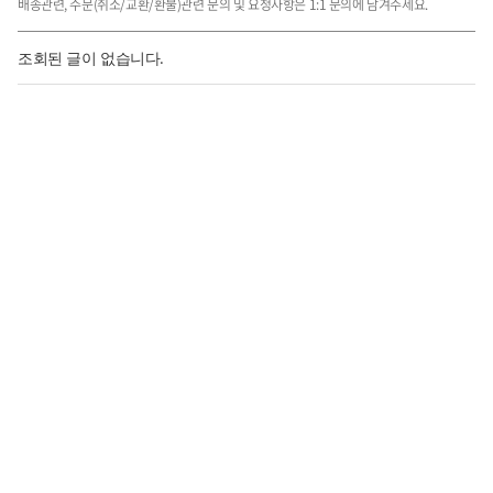
배송관련, 주문(취소/교환/환불)관련 문의 및 요청사항은 1:1 문의에 남겨주세요.