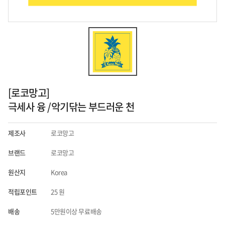
[로코망고]
극세사 융 /악기닦는 부드러운 천
제조사
로코망고
브랜드
로코망고
원산지
Korea
적립포인트
25
원
배송
5만원이상 무료배송