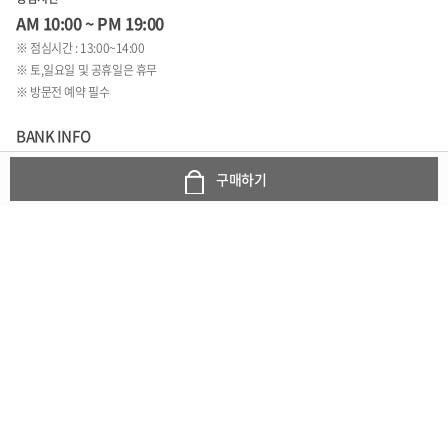
AM 10:00 ~ PM 19:00
※ 점심시간 : 13:00~14:00
※ 토,일요일 및 공휴일은 휴무
※ 방문전 예약 필수
BANK INFO
349401-04-277713
구매하기
국민은행
예금주 : 이지연(로코망고)
1:1문의 바로가기
COMPANY INFO
상호 : 로코망고
주소 : 경기도 수원시 영통구 월드컵로 150번길 14 광교프라임 203호
대표자 : 이지연
사업자 등록번호 : 854-79-0155
통신판매업 신고번호 : 제2020-수원영통-2293호
TEL : 070-8832-5534~5
FAX : 031-214-5535
개인정보보호책임자 : 홍성인
E-mail : info@loco-mango.com