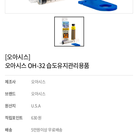
[오아시스]
오아시스 OH-32 습도유지관리용품
제조사
오아시스
브랜드
오아시스
원산지
U.S.A
적립포인트
630
원
배송
5만원이상 무료배송